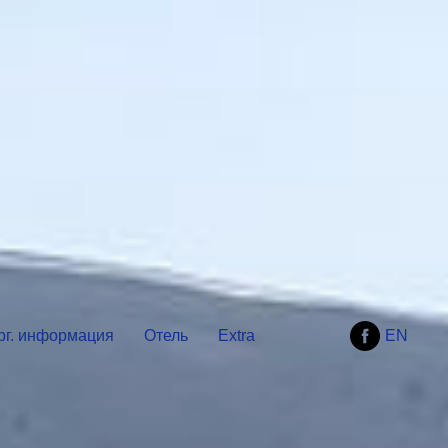
рг. информация
Отель
Extra
EN