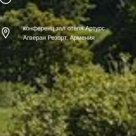
конференц зал отеля Артурс
Агверан Резорт, Армения