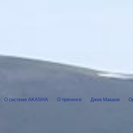
О системе AKASHA
О тренинге
Джек Макани
О